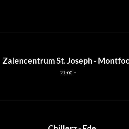
Zalencentrum St. Joseph - Montfoo
21
:
00
Chillerz - Ede