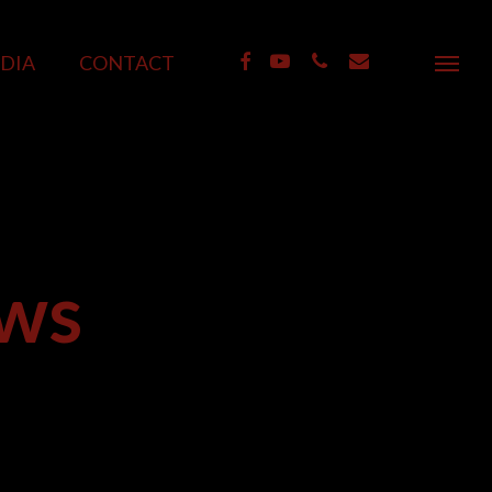
Menu
FACEBOOK
YOUTUBE
PHONE
EMAIL
DIA
CONTACT
Menu
ows