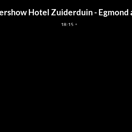
ershow Hotel Zuiderduin - Egmond 
18
:
15
ershow Hotel Zuiderduin - Egmond 
18
:
15