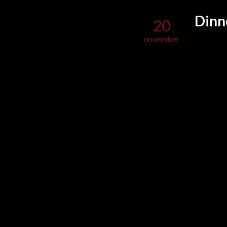
Dinn
20
november
Dinn
21
november